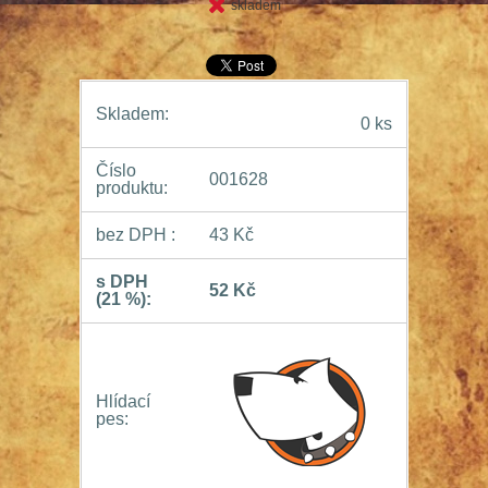
skladem
Skladem:
0 ks
Číslo
001628
produktu:
bez DPH :
43 Kč
s DPH
52 Kč
(21 %):
Hlídací
pes: