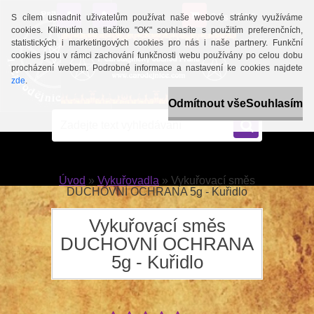
0 ks / 0 Kč
S cílem usnadnit uživatelům používat naše webové stránky využíváme
cookies. Kliknutím na tlačítko "OK" souhlasíte s použitím preferenčních,
statistických i marketingových cookies pro nás i naše partnery. Funkční
cookies jsou v rámci zachování funkčnosti webu používány po celou dobu
procházení webem. Podrobné informace a nastavení ke cookies najdete
zde
.
Odmítnout vše
Souhlasím
Úvod
»
Vykuřovadla
»
Vykuřovací směs
DUCHOVNÍ OCHRANA 5g - Kuřidlo
Vykuřovací směs
DUCHOVNÍ OCHRANA
5g - Kuřidlo