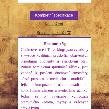
Kompletní specifikace
Ke stažení
Související zboží (0)
Hmotnost: 5g
Chrámové směsi Three kings jsou vyrobeny
z vysoce kvalitních pryskyřic, obarvených
přírodními pigmenty a éterickými oleji.
Přináší nám velmi spirituální zážitek, jsou
vhodné k posílení duchovní atmosféry,
očistě prostoru, k meditacím a motlidbám.
Jejich kompozice nás navádí ke
konkrétnímu záměru a zvolenému účinku.
Jedná se o vyvážené kompozice
prémiového kadidla, myrhy a vzácných
dřev a bylin.