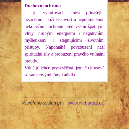
Duchovní ochrana
– je vykuřovací směsí přinášející
nezměrnou boží laskavost a nepodmíněnou
nekonečnou ochranu před všemi špatnými
vlivy, hrubými energiemi i negativními
myšlenkami, i stagnujícími životními
přístupy. Napomáhá povzbuzení naší
spirituální síly a probuzení pravého vnímání
pravdy.
Vůně je lehce pryskyřičná, jemně citrusová
se sametovými tóny kadidla.
Vytvořeno systémem
www.webareal.cz