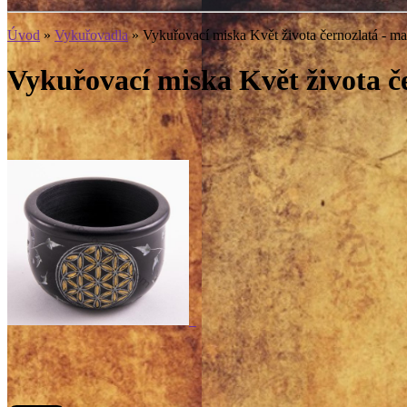
Úvod
»
Vykuřovadla
»
Vykuřovací miska Květ života černozlatá - ma
Vykuřovací miska Květ života č