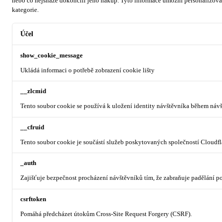
nebo co nejsnáze dokončili jeho nákup.
Tyto informace umožní personalizovat
kategorie.
Účel
show_cookie_message
Ukládá informaci o potřebě zobrazení cookie lišty
__zlcmid
Tento soubor cookie se používá k uložení identity návštěvníka během návšt
__cfruid
Tento soubor cookie je součástí služeb poskytovaných společností Cloudf
_auth
Zajišťuje bezpečnost procházení návštěvníků tím, že zabraňuje padělání 
csrftoken
Pomáhá předcházet útokům Cross-Site Request Forgery (CSRF).