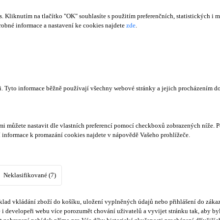
Kliknutím na tlačítko "OK" souhlasíte s použitím preferenčních, statistických i m
obné informace a nastavení ke cookies najdete
zde
.
či. Tyto informace běžně používají všechny webové stránky a jejich procházením d
mi můžete nastavit dle vlastních preferencí pomocí checkboxů zobrazených níže. P
í informace k promazání cookies najdete v nápovědě Vašeho prohlížeče.
Neklasifikované (7)
lad vkládání zboží do košíku, uložení vyplněných údajů nebo přihlášení do zákaz
i developeři webu více porozumět chování uživatelů a vyvijet stránku tak, aby byl