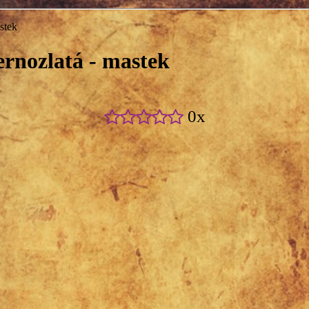
stek
ernozlatá - mastek
0x