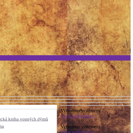
Vytvořeno systémem
www.webareal.cz
tická kniha vonných dýmů
ha
Vytvořeno systémem
www.webareal.cz