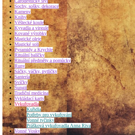
Čarodějnický styl
Sochy, sošky, dekorace
Kameny
Knihy
Věštecké koule
Kyvadla a virgule
Kované výrobky
Magické oleje
Magické soli
Pyramidy a Krychle
Rituální balíčky
Rituální předměty a pomůcky
Runy
Sáčky, váčky, pytlíčky
Santería
Svíčky
Šungit
Tradiční medicína
Vykládací karty
Vykuřovadla
Kuřidla
Potřeby pro vykuřování
Vonné tyčinky
Prášková vykuřovadla Anna Riva
Vonné Vosky