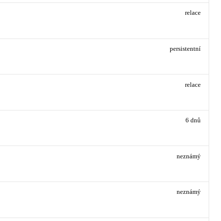
relace
persistentní
relace
6 dnů
neznámý
neznámý