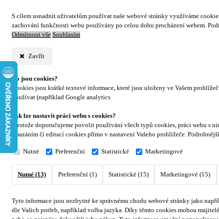
S cílem usnadnit uživatelům používat naše webové stránky využíváme cookies. 
zachování funkčnosti webu používány po celou dobu procházení webem. Podr
Odmítnout vše
Souhlasím
Zavřít
Co jsou cookies?
Cookies jsou krátké textové informace, které jsou uloženy ve Vašem prohlíže
používat (například Google analytics
Jak lze nastavit práci webu s cookies?
Přestože doporučujeme povolit používání všech typů cookies, práci webu s ni
smazáním či editací cookies přímo v nastavení Vašeho prohlížeče. Podrobnějš
Nutné
Preferenční
Statistické
Marketingové
Nutné (13)
Preferenční (1)
Statistické (15)
Marketingové (15)
Tyto informace jsou nezbytné ke správnému chodu webové stránky jako napřík
dle Vašich potřeb, například volba jazyka.
Díky těmto cookies mohou majitelé 