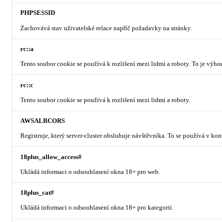
PHPSESSID
Zachovává stav uživatelské relace napříč požadavky na stránky.
rc::a
Tento soubor cookie se používá k rozlišení mezi lidmi a roboty. To je výh
rc::c
Tento soubor cookie se používá k rozlišení mezi lidmi a roboty.
AWSALBCORS
Registruje, který server-cluster obsluhuje návštěvníka. To se používá v ko
18plus_allow_access#
Ukládá informaci o odsouhlasení okna 18+ pro web.
18plus_cat#
Ukládá informaci o odsouhlasení okna 18+ pro kategorii.