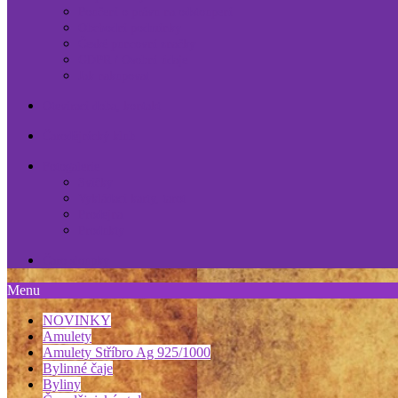
Poučení o právu na odstoupení
Obchodní podmínky
České puncovní značky
GDPR / Osobní údaje
Jak nakupovat
Otevírací doba, kontakt
Čarodějnický klub
Fotogalerie
Svíčky
Vykládací karty, tarot
Prodejna
Produkty
Čaro sloupky
Menu
NOVINKY
Amulety
Amulety Stříbro Ag 925/1000
Bylinné čaje
Byliny