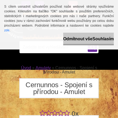
0 ks / 0 Kč
S cílem usnadnit uživatelům používat naše webové stránky využíváme
cookies. Kliknutím na tlačítko "OK" souhlasíte s použitím preferenčních,
statistických i marketingových cookies pro nás i naše partnery. Funkční
cookies jsou v rámci zachování funkčnosti webu používány po celou dobu
procházení webem. Podrobné informace a nastavení ke cookies najdete
zde
.
Odmítnout vše
Souhlasím
Úvod
»
Amulety
»
Cernunnos - Spojení s
přírodou - Amulet
Cernunnos - Spojení s
přírodou - Amulet
0x