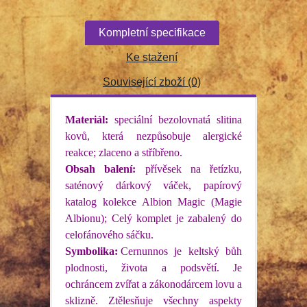
Kompletní specifikace
Ke stažení
Související zboží (0)
Materiál:
speciální bezolovnatá slitina
kovů, která nezpůsobuje alergické
reakce; zlaceno a stříbřeno.
Obsah balení:
přívěsek na řetízku,
saténový dárkový váček, papírový
katalog kolekce Albion Magic (Magie
Albionu); Celý komplet je zabalený do
celofánového sáčku.
Symbolika:
Cernunnos je keltský bůh
plodnosti, života a podsvětí. Je
ochráncem zvířat a zákonodárcem lovu a
sklizně. Ztělesňuje všechny aspekty