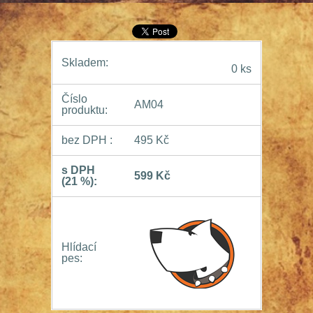
Skladem:
0 ks
Číslo
AM04
produktu:
bez DPH :
495 Kč
s DPH
599 Kč
(21 %):
Hlídací
pes: